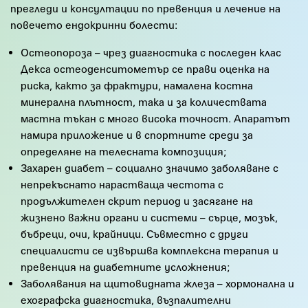
прегледи и консултации по превенция и лечение на
повечето ендокринни болести:
Остеопороза – чрез диагностика с последен клас
Декса остеоденситометър се прави оценка на
риска, както за фрактури, намалена костна
минерална плътност, така и за количествата
мастна тъкан с много висока точност. Апаратът
намира приложение и в спортните среди за
определяне на телесната композиция;
Захарен диабет – социално значимо заболяване с
непрекъснато нарастваща честота с
продължителен скрит период и засягане на
жизнено важни органи и системи – сърце, мозък,
бъбреци, очи, крайници. Съвместно с други
специалисти се извършва комплексна терапия и
превенция на диабетните усложнения;
Заболявания на щитовидната жлеза – хормонална и
ехографска диагностика, възпалителни