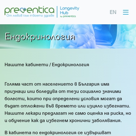
EN
Ендокринология
Нашите кабинети
/
Ендокринология
Голяма част от населението в България има
признаци или боледува от тези социално значими
болести, които при определени условия могат да
бъдат отложени във времето или изцяло избегнати.
Нашите лекари предлагат не само оценка на риска, но
и обучение как да избегнем хронични заболявания.
В кабинета по ендокринология се извършват