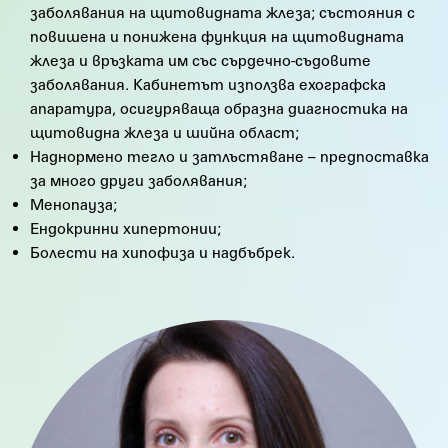
заболявания на щитовидната жлеза; състояния с
повишена и понижена функция на щитовидната
жлеза и връзката им със сърдечно-съдовите
заболявания. Кабинетът използва ехографска
апаратура, осигуряваща образна диагностика на
щитовидна жлеза и шийна област;
Наднормено тегло и затлъстяване – предпоставка
за много други заболявания;
Менопауза;
Ендокринни хипертонии;
Болести на хипофиза и надбъбрек.