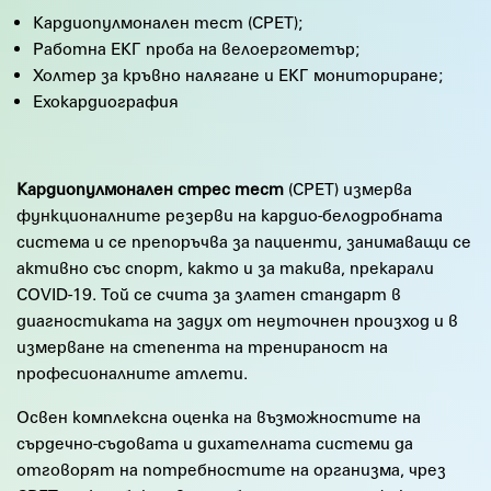
Кардиопулмонален тест (CPET);
Работна ЕКГ проба на велоергометър;
Холтер за кръвно налягане и ЕКГ мониториране;
Ехокардиография
Кардиопулмонален стрес тест
(CPET) измерва
функционалните резерви на кардио-белодробната
система и се препоръчва за пациенти, занимаващи се
активно със спорт, както и за такива, прекарали
COVID-19. Той се счита за златен стандарт в
диагностиката на задух от неуточнен произход и в
измерване на степента на тренираност на
професионалните атлети.
Освен комплексна оценка на възможностите на
сърдечно-съдовата и дихателната системи да
отговорят на потребностите на организма, чрез