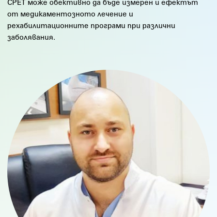
СРЕТ може обективно да бъде измерен и ефектът
от медикаментозното лечение и
рехабилитационните програми при различни
заболявания.